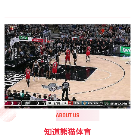
ABOUT US
知道熊猫体育