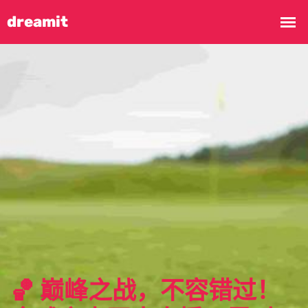
每一场较量，都是热血的