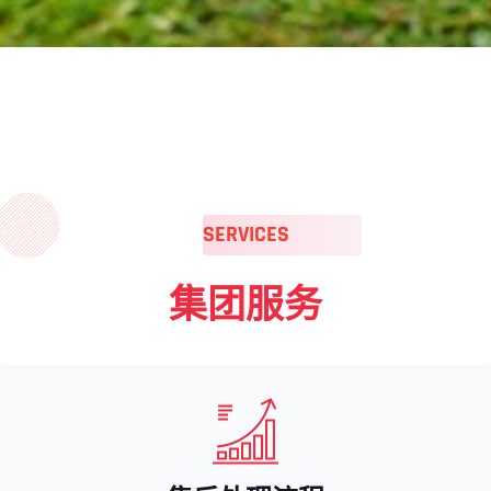
SERVICES
集团服务