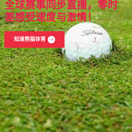
勋章！🏀🔥
集团服务