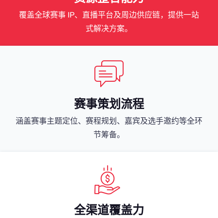
覆盖全球赛事 IP、直播平台及周边供应链，提供一站
式解决方案。
赛事策划流程
涵盖赛事主题定位、赛程规划、嘉宾及选手邀约等全环
节筹备。
全渠道覆盖力