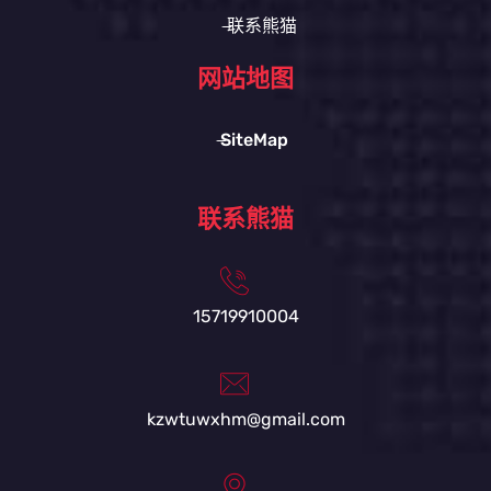
联系熊猫
网站地图
SiteMap
联系熊猫
15719910004
kzwtuwxhm@gmail.com