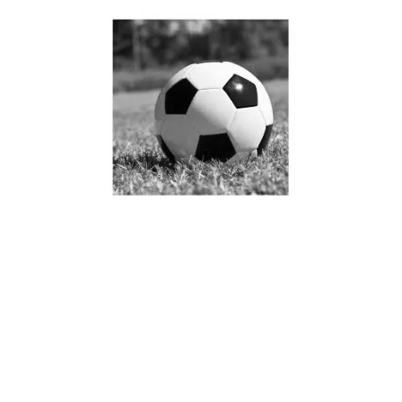
熊猫体育国米欲以4000万
欧引进罗维拉拉齐奥坚决
维持5000万欧要价不动