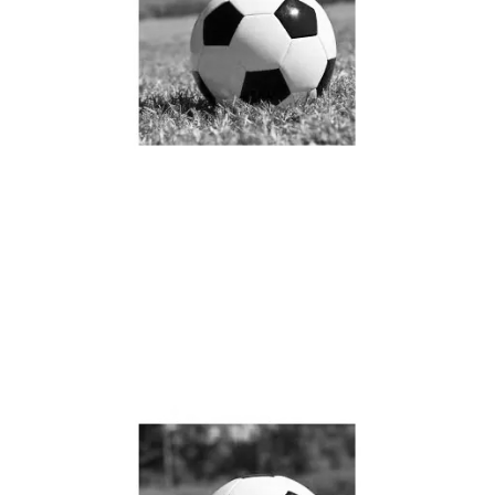
熊猫体育雷霆与马刺2016
季后赛第六场激战回顾与
精彩瞬间分析