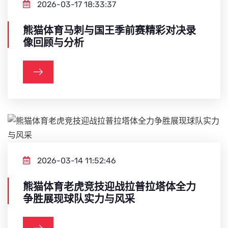
2026-03-17 18:33:37
熊猫体育马刺与国王季前赛精彩对决录
像回顾与分析
2026-03-14 11:52:46
熊猫体育老虎竞技迎战拉普拉塔体全力
争胜展现球队实力与风采