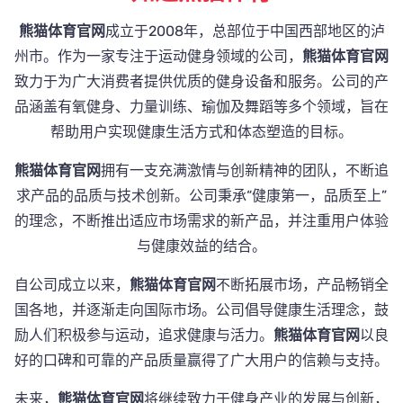
熊猫体育官网
成立于2008年，总部位于中国西部地区的泸
州市。作为一家专注于运动健身领域的公司，
熊猫体育官网
致力于为广大消费者提供优质的健身设备和服务。公司的产
品涵盖有氧健身、力量训练、瑜伽及舞蹈等多个领域，旨在
帮助用户实现健康生活方式和体态塑造的目标。
熊猫体育官网
拥有一支充满激情与创新精神的团队，不断追
求产品的品质与技术创新。公司秉承“健康第一，品质至上”
的理念，不断推出适应市场需求的新产品，并注重用户体验
与健康效益的结合。
自公司成立以来，
熊猫体育官网
不断拓展市场，产品畅销全
国各地，并逐渐走向国际市场。公司倡导健康生活理念，鼓
励人们积极参与运动，追求健康与活力。
熊猫体育官网
以良
好的口碑和可靠的产品质量赢得了广大用户的信赖与支持。
未来，
熊猫体育官网
将继续致力于健身产业的发展与创新，