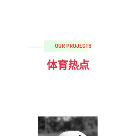
OUR PROJECTS
体育热点